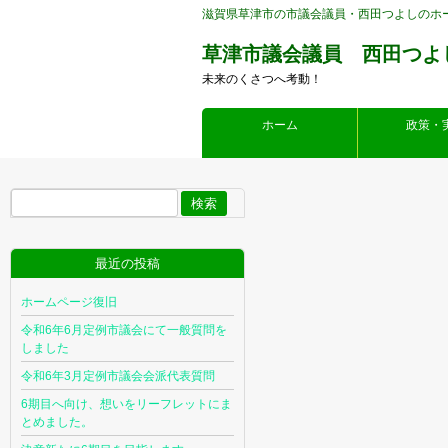
滋賀県草津市の市議会議員・西田つよしのホ
草津市議会議員 西田つよ
未来のくさつへ考動！
ホーム
政策・
検
索:
最近の投稿
ホームページ復旧
令和6年6月定例市議会にて一般質問を
しました
令和6年3月定例市議会会派代表質問
6期目へ向け、想いをリーフレットにま
とめました。